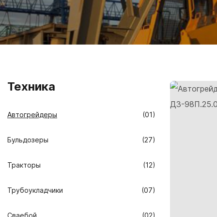
Техника
Автогрейдеры
(01)
Бульдозеры
(27)
Тракторы
(12)
Трубоукладчики
(07)
Сваебой
(02)