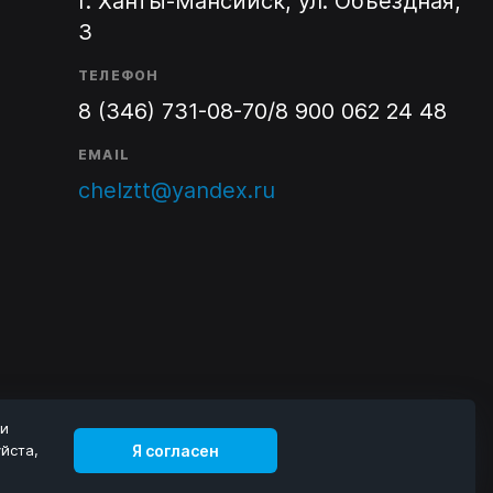
г. Ханты-Мансийск, ул. Объездная,
3
ТЕЛЕФОН
8 (346) 731-08-70
/
8 900 062 24 48
EMAIL
chelztt@yandex.ru
 и
Я согласен
йста,