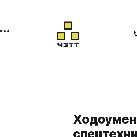
нное
Ходоумен
спецтехн