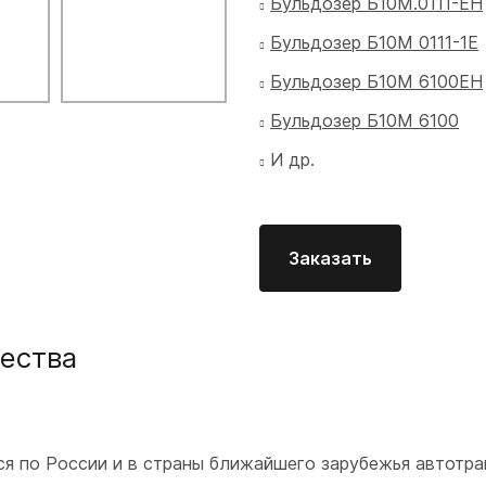
Бульдозер Б10М.0111-ЕН
Бульдозер Б10М 0111-1Е
Бульдозер Б10М 6100ЕН
Бульдозер Б10М 6100
И др.
Заказать
ества
ся по России и в страны ближайшего зарубежья автотр