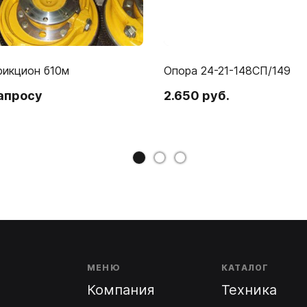
рикцион б10м
Опора 24-21-148СП/149
запросу
2.650 руб.
МЕНЮ
КАТАЛОГ
Компания
Техника